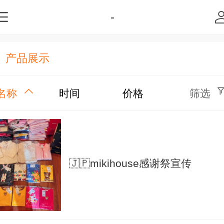
-
产品展示
名称
时间
价格
筛选
🇯🇵mikihouse感谢祭宣传